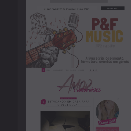
2016
Pai &
Filho
MPB
-
2016
Amor e
Outros