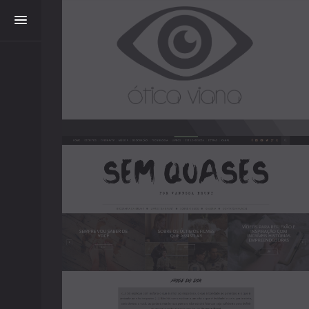
Ótica
Viana
-
2016
Sem
Quases
-