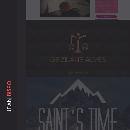
Clichês
-
2016
Geizilane
Alves
-
2017
Saint's
Time
-